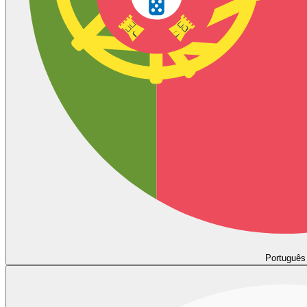
Português