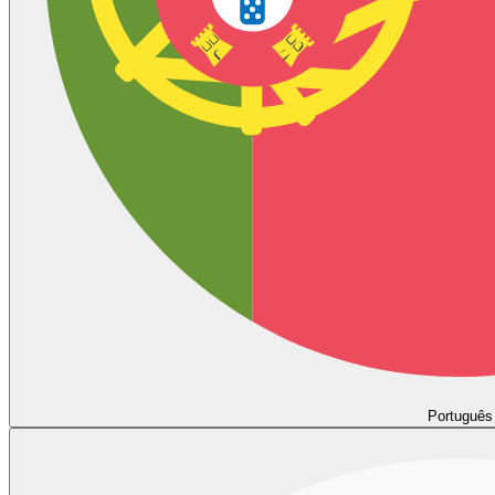
Português