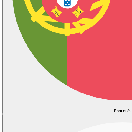
Português