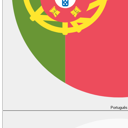
Português