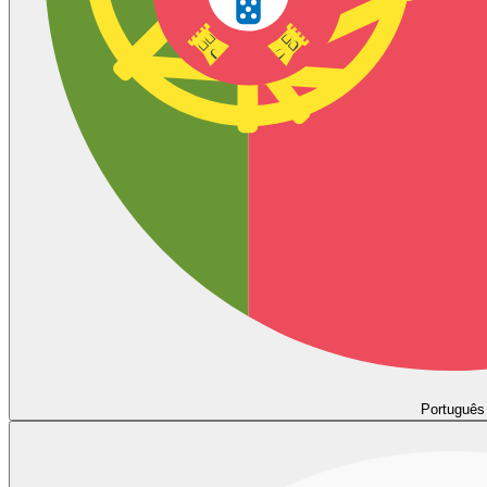
Português