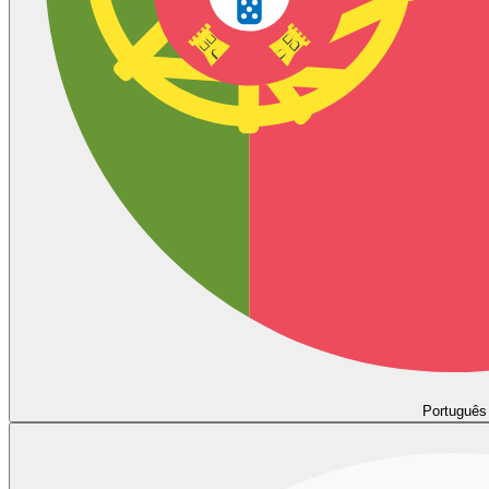
Português