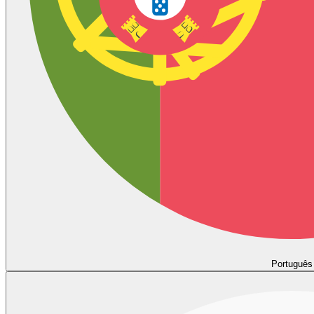
Português