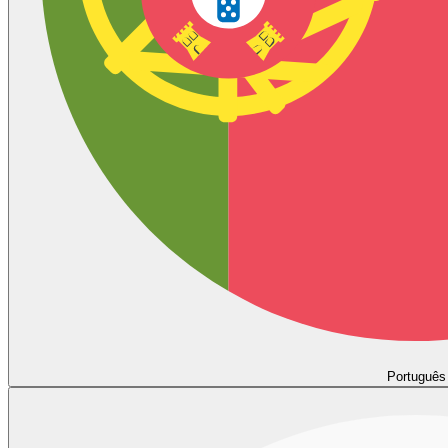
Português