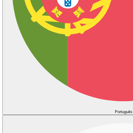
Português