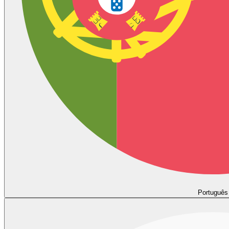
Português