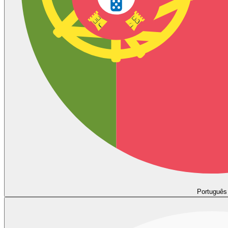
Português