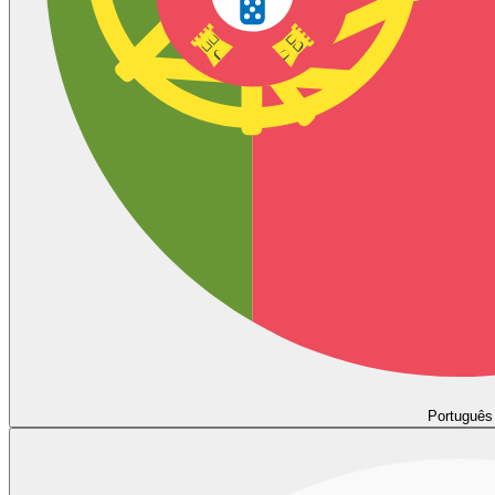
Português