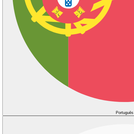
Português