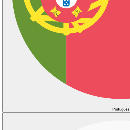
Português