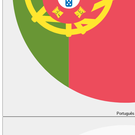
Português