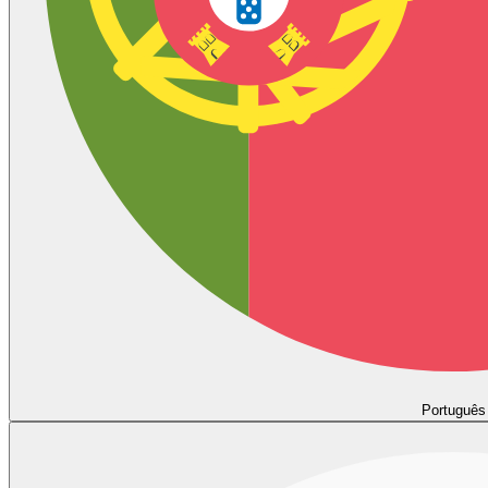
Português