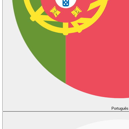
Português