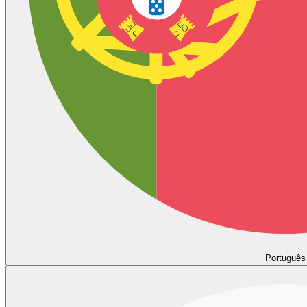
Português