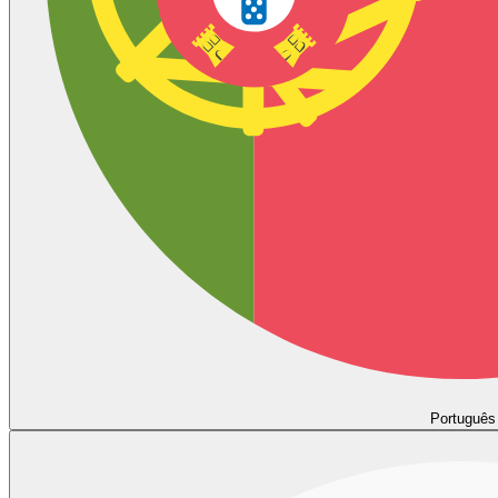
Português