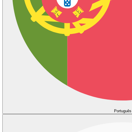
Português