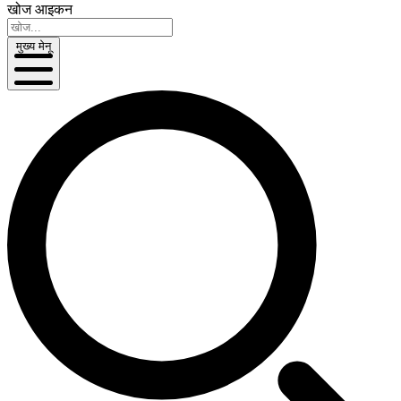
खोज आइकन
मुख्य मेनू