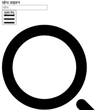
खोज आइकन
मुख्य मेनू