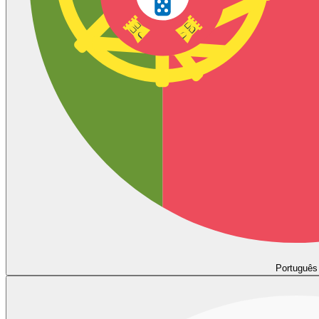
Português