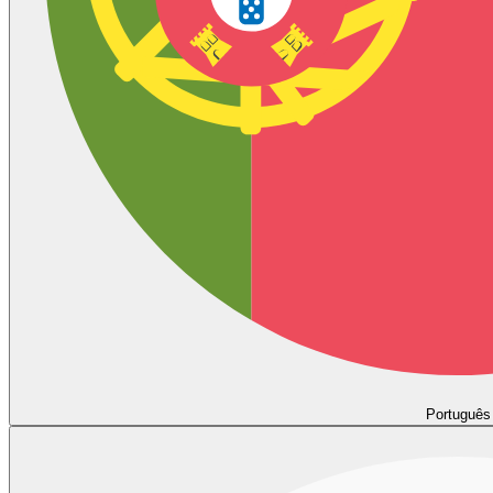
Português