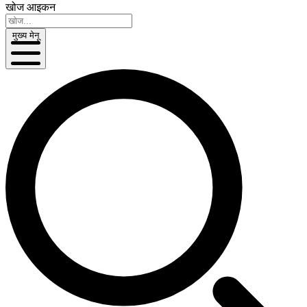
खोज आइकन
मुख्य मेनू