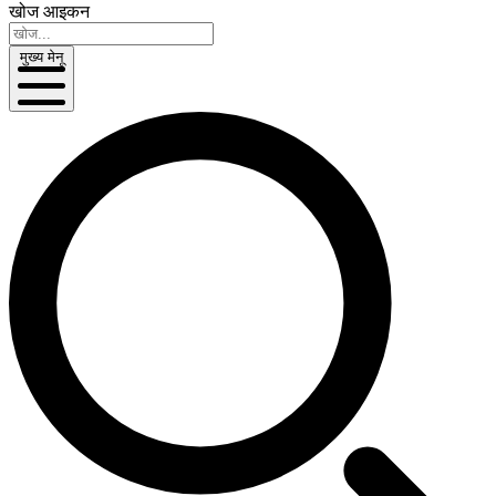
खोज आइकन
मुख्य मेनू