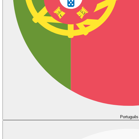
Português