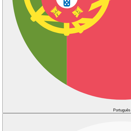
Português