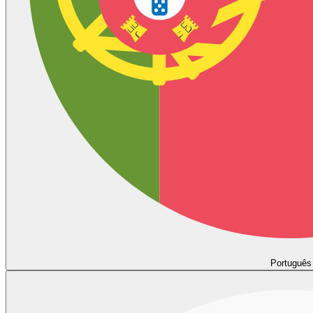
Português