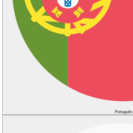
Português