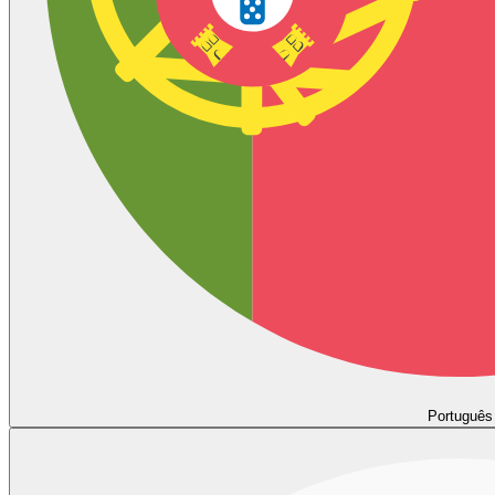
Português