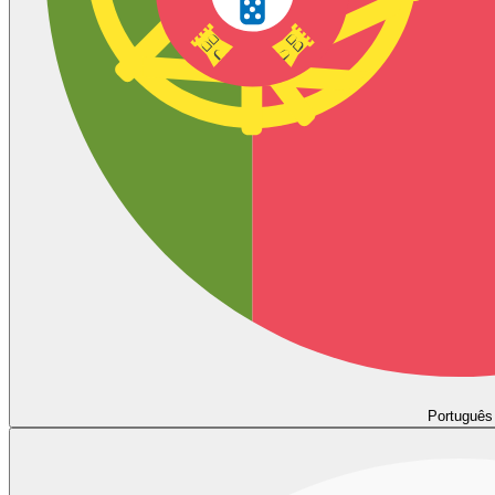
Português