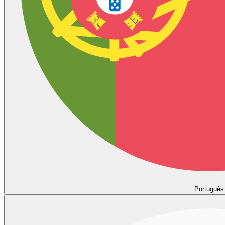
Português