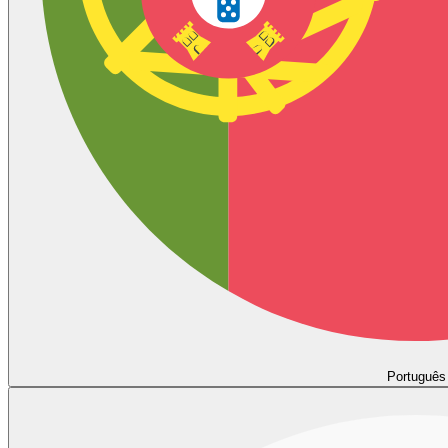
Português