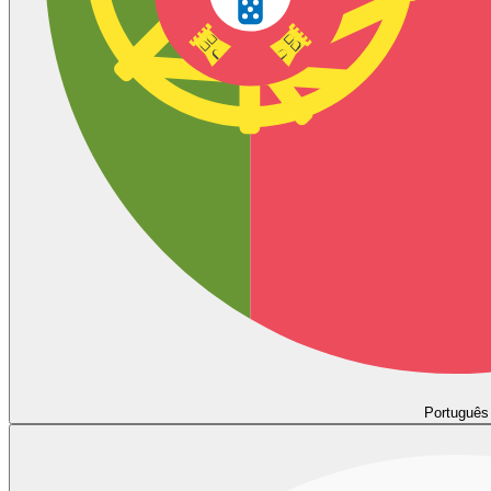
Português