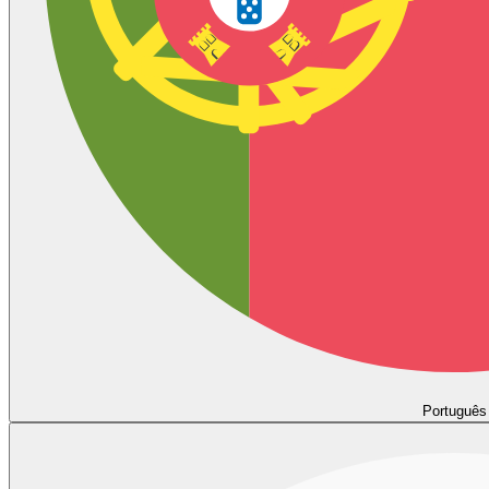
Português