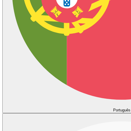
Português