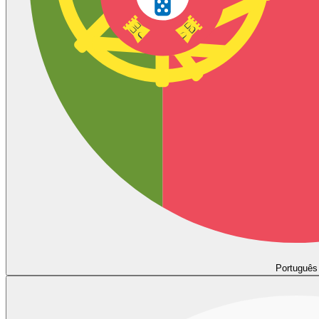
Português