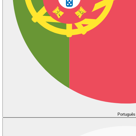
Português