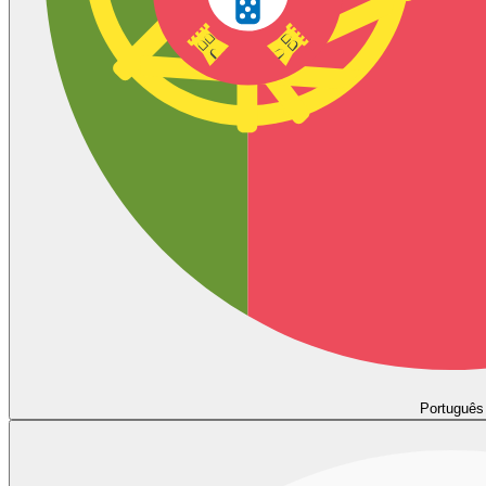
Português