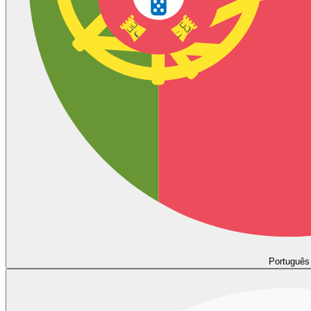
Português