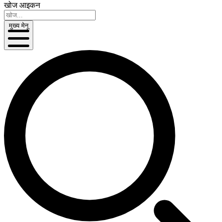
खोज आइकन
मुख्य मेनू