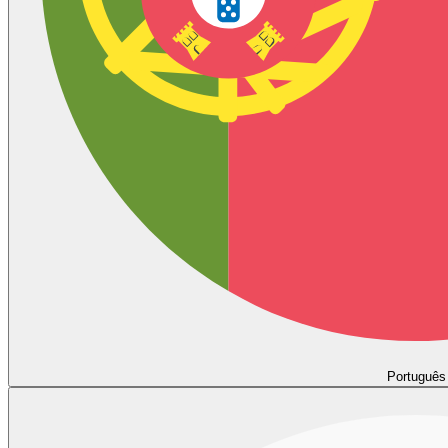
Português