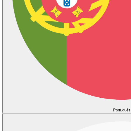
Português