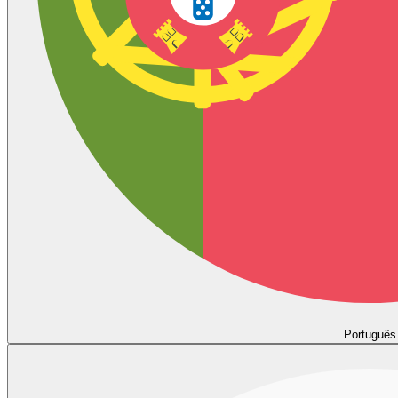
Português