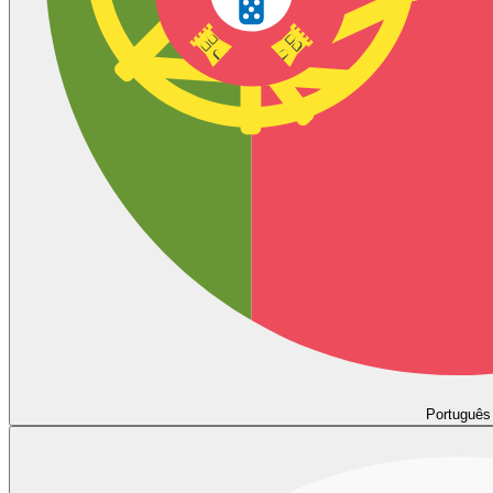
Português