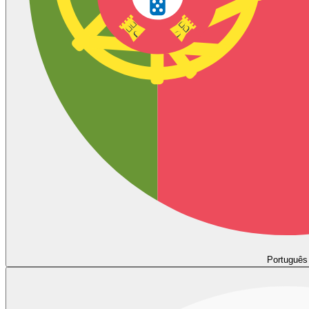
Português