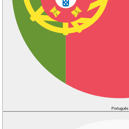
Português