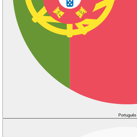
Português