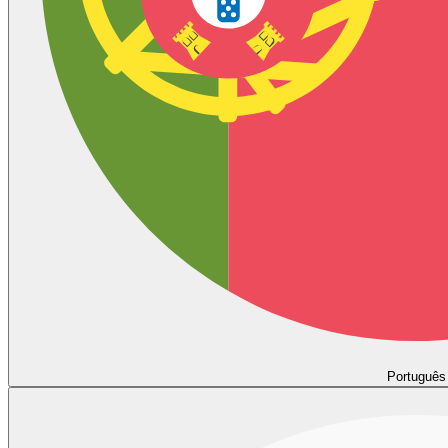
Português